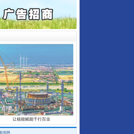
起首例对外贸易国家安全..
通报西安赛格商场坠亡事件
产可执”到“全额执行”
检抗诉的疑难复杂刑事案件
行业协会接连发公告
5死1伤，四川省安委会挂..
让核能赋能千行百业
/新闻网