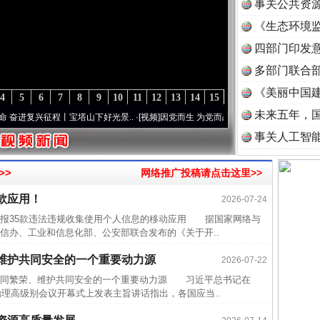
事关公共资
《生态环境监
读
四部门印发
多部门联合部
《美丽中国建
4
5
6
7
8
9
10
11
12
13
14
15
未来五年，
复兴征程丨宝塔山下好光景..
·[视频]
因党而生 为党而战——百年“纪”事⑧加强纪律..
·[
事关人工智
>>
网络推广投稿请点击这里>>
款应用！
2026-07-24
近期涉
通报35款违法违规收集使用个人信息的移动应用 据国家网络与
半生相
信办、工业和信息化部、公安部联合发布的《关于开..
一纸欠
维护共同安全的一个重要动力源
2026-07-22
26万
同繁荣、维护共同安全的一个重要动力源 习近平总书记在
治理高级别会议开幕式上发表主旨讲话指出，各国应当..
杨天
传销头