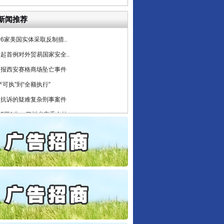
公安厅征集新型黑恶违法..
新闻推荐
6家美国实体采取反制措..
起首例对外贸易国家安全..
通报西安赛格商场坠亡事件
产可执”到“全额执行”
检抗诉的疑难复杂刑事案件
5死1伤，四川省安委会挂..
私家车群死群伤事故多发..
守，一别两宽：这场老年..
条伤亲情 巡回调解促和..
保费，离婚时为何要分走一..
誉，不得录用为公务员
目出狱后办书院暴力管教..
公安厅征集新型黑恶违法..
6家美国实体采取反制措..