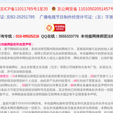
京ICP备11011765号1至35
京公网安备 11010502051457
证: 京B2-20251785
广播电视节目制作经营许可证:（京）字第3
咨询专线：
010-89525216
QQ在线：3555333776 本传媒网律师团
民传媒网版权和免责声明：
德，遵守网络职业道德，承担法律范围内因你的网络行为，直接或间接引起的给他人或
一批国家标准开始实施
经济责任。维护各国宪法，保障公民的言论自由和新闻自由。本传媒网站中的部份信息
请来函来电说明本网站提供内容系本人或法人版权所有，网站有权先行撤除，以保护版
传媒等传媒网站，由众全影视文化传媒（北京）有限公司独家协办发布广告。欢迎合法
来源，并可添加相应链接。
律责任：⑴
本网根据法律规定或相关政府的要求提供您的个人信息；
⑵
由于您将个人
列明的情况使用您的个人信息，由此所产生的纠纷责任；
⑷
任何由于黑客攻击、电脑病
者的网站在内）；
⑸
因不可抗拒导致的任何事态后果；
⑹
本网在各服务条款及声明中列
有条款方可留言和反映投诉报料等讯息投稿，其证明你已经阅读本网条款并承担一切因
语权平台。本网根据各国新法律和国际互联网有关规定将不定期更新本声明。
作品，版权均属于XXXXXXX网所有。本传媒网站拥有管理笔名和代表某些合作伙伴在
本网及本网所属网站的一切权力。你在本传媒网站留言板发表的评论和投稿，本网站有
本网上述作品。已经本网授权使用作品的单位或网站，应在授权范围内使用，并注明“来