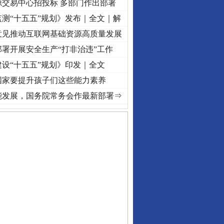
源交易中心招投标 多部门作出部署
测“十五五”规划》发布｜全文｜解
意见推动互联网基础资源高质量发展
署开展安全生产“打非治违”工作
设“十五五”规划》印发｜全文
国家要提升孩子们这些能力素养
视频]
牢记初心使命 奋进复兴征程丨“转折之城”激荡..
·[视频]
牢记初心使命 奋进复兴征程丨
能发展，国务院常务会作最新部署⇒
私家车群死群伤事故多发..
守，一别两宽：这场老年..
条伤亲情 巡回调解促和..
保费，离婚时为何要分走一..
誉，不得录用为公务员
目出狱后办书院暴力管教..