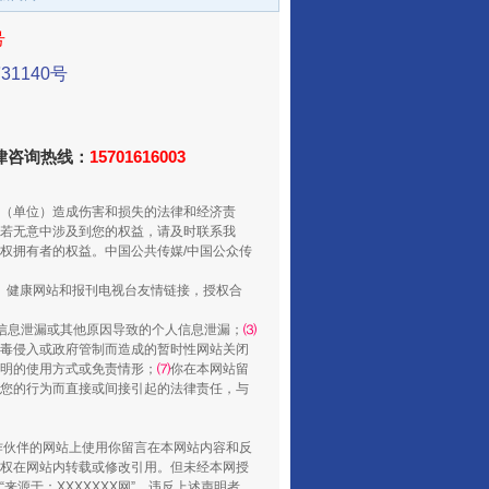
号
1140号
法律咨询热线：
15701616003
（单位）造成伤害和损失的法律和经济责
若无意中涉及到您的权益，请及时联系我
权拥有者的权益。中国公共传媒/中国公众传
“后车司机肯定在骂我”
、健康网站和报刊电视台友情链接，授权合
信息泄漏或其他原因导致的个人信息泄漏；
⑶
毒侵入或政府管制而造成的暂时性网站关闭
明的使用方式或免责情形；
⑺
你在本网站留
您的行为而直接或间接引起的法律责任，与
合作伙伴的网站上使用你留言在本网站内容和反
权在网站内转载或修改引用。但未经本网授
源于：XXXXXXX网”。违反上述声明者，