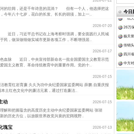
2026-07-22
半生相
河的壮阔，还是千年诗意的流淌？ 但有一个人，他选择把这
一纸欠
今日
今年八十七岁，花白的长发、长长的胡须，加上一..
26万
2026-07-20
实
一纸欠条伤亲情 巡回调解促和解..
杨天
 近日，习近平总书记在上海考察时强调，要全面践行人民城
传销头
于民，做深做细做实城市更新各项工作，不断增强居..
四川省
2026-07-17
中方对
色血脉 近日，中央宣传部新命名一批全国爱国主义教育示范
中国发
爱国主义教育、革命传统教育中的重要作用。党的十..
官方
2026-07-15
从“无
廉洁教育红岩育廉 久久为功中央纪委国家监委网站 薛鹏 自重庆报
土红色文化中的廉洁元素，通过打造廉洁..
最高
事故致
主动
2026-07-15
题”
法徽映军营 权益有保障
近期涉
刻理解和把握蕴含的高度历史主动中央纪委国家监委网站 张琰
新的历史方位，以放眼世界政党兴衰的宏阔视野..
半生相
一纸欠
化瑰宝
2026-07-13