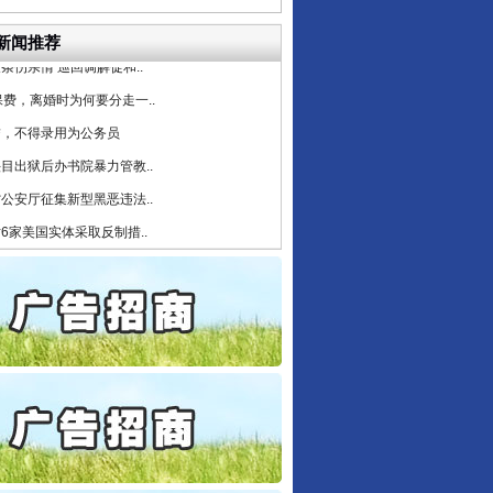
守，一别两宽：这场老年..
条伤亲情 巡回调解促和..
新闻推荐
保费，离婚时为何要分走一..
行业协会接连发公告
誉，不得录用为公务员
目出狱后办书院暴力管教..
公安厅征集新型黑恶违法..
6家美国实体采取反制措..
起首例对外贸易国家安全..
通报西安赛格商场坠亡事件
产可执”到“全额执行”
检抗诉的疑难复杂刑事案件
5死1伤，四川省安委会挂..
让核能赋能千行百业
私家车群死群伤事故多发..
守，一别两宽：这场老年..
条伤亲情 巡回调解促和..