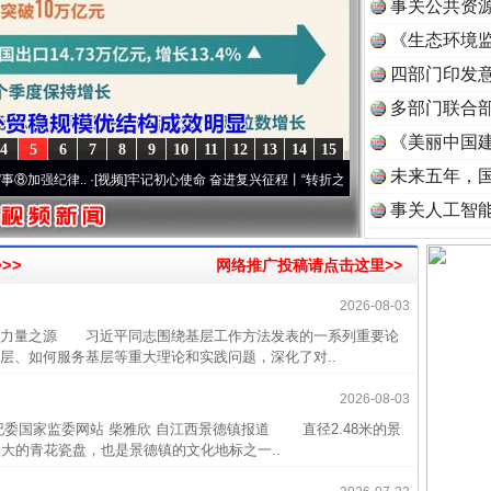
事关公共资
《生态环境监
读
四部门印发
多部门联合部
《美丽中国建
4
5
6
7
8
9
10
11
12
13
14
15
未来五年，
纪律..
·[视频]
牢记初心使命 奋进复兴征程丨“转折之城”激荡..
·[视频]
牢记初心使命 奋
事关人工智
>>
网络推广投稿请点击这里>>
2026-08-03
力量之源 习近平同志围绕基层工作方法发表的一系列重要论
层、如何服务基层等重大理论和实践问题，深化了对..
2026-08-03
委国家监委网站 柴雅欣 自江西景德镇报道 直径2.48米的景
最大的青花瓷盘，也是景德镇的文化地标之一..
近期涉