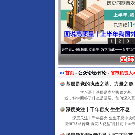
1
2
3
使命 奋进复兴征程丨宝塔山下好光景..
·[视频]
因党而生 为党而战——百年“纪”事⑧加强
首页
- 公众论坛/评论 -
省市负责人>
基层是党的执政之基、力量之源
学习语丨基层是党的执政之基、
述，科学回答了什么是基层、如何深入基
深度关注丨千年窑火 生生不息
深度关注丨千年窑火 生生不息中央纪
德镇"丝路传奇·青花大瓷盘"是目前中国