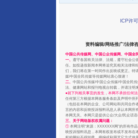
ICP许可
资料编辑/网络推广/法律
中国公共传媒网、中国公众传媒网、中国全
一、
遵守各国有关法律、法规，遵守社会公
任。如投递假新闻本网将追究其相关法律和
们，我们将在第一时间作出反映或更正。特
媒/中国全民传媒等传媒网站衷心致谢！
受贿1.44亿！段成刚被判无期
二、
中国公共传媒/中国公众传媒/中国全民
法、健康网站和报刊电视台转载，并请注明
●就下列相关事宜的发生，本网不承担任何法
任何第三方根据本网各服务条款及声明中所
（包括在本网的企业、公司网站和共同合作
言的内容和反映投诉报料讯息人承认本网所
本网无关。本网只是提供公众/大众/民众话
三、关于网络版权权属问题：
①
本网注明“来源：XXXXXXX网”的所有
映投诉报料讯息，本网有权发布或不发布在
权的网站不得转载、摘编或利用其它方式使用