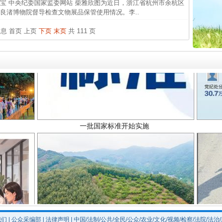
宝 中央纪委国家监委网站 柴雅欣图为近日，浙江省杭州市余杭区
26万
良渚博物院督导检查文物展品保管使用情况。李..
杨天
信息
首页
上页
下页
末页
共 111 页
传销头
四川省
中方对
中国发
一批国家标准开始实施
官方
从“无
最高
事故致
以产业富民促振兴
我们
|
公众采编部
|
法律声明
| 中国/法制/公共/全民/公众/农业/文化/视频/检察/法院/法治