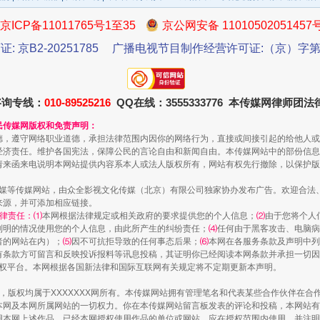
京ICP备11011765号1至35
京公网安备 11010502051457
证: 京B2-20251785
广播电视节目制作经营许可证:（京）字第3
咨询专线：
010-89525216
QQ在线：3555333776 本传媒网律师团
民传媒网版权和免责声明：
德，遵守网络职业道德，承担法律范围内因你的网络行为，直接或间接引起的给他人或
经济责任。维护各国宪法，保障公民的言论自由和新闻自由。本传媒网站中的部份信息
请来函来电说明本网站提供内容系本人或法人版权所有，网站有权先行撤除，以保护版
从幼儿园到大学，有这些资助
传媒等传媒网站，由众全影视文化传媒（北京）有限公司独家协办发布广告。欢迎合法
来源，并可添加相应链接。
律责任：⑴
本网根据法律规定或相关政府的要求提供您的个人信息；
⑵
由于您将个人
列明的情况使用您的个人信息，由此所产生的纠纷责任；
⑷
任何由于黑客攻击、电脑病
者的网站在内）；
⑸
因不可抗拒导致的任何事态后果；
⑹
本网在各服务条款及声明中列
有条款方可留言和反映投诉报料等讯息投稿，其证明你已经阅读本网条款并承担一切因
语权平台。本网根据各国新法律和国际互联网有关规定将不定期更新本声明。
作品，版权均属于XXXXXXX网所有。本传媒网站拥有管理笔名和代表某些合作伙伴在
本网及本网所属网站的一切权力。你在本传媒网站留言板发表的评论和投稿，本网站有
本网上述作品。已经本网授权使用作品的单位或网站，应在授权范围内使用，并注明“来