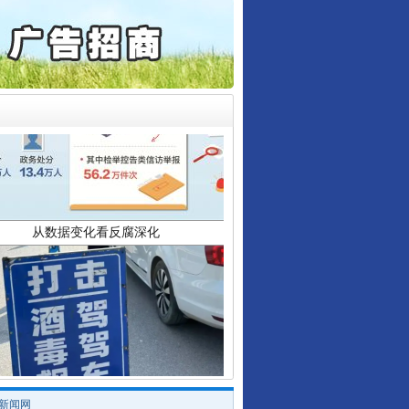
保费，离婚时为何要分走一..
誉，不得录用为公务员
目出狱后办书院暴力管教..
公安厅征集新型黑恶违法..
6家美国实体采取反制措..
起首例对外贸易国家安全..
从数据变化看反腐深化
通报西安赛格商场坠亡事件
产可执”到“全额执行”
检抗诉的疑难复杂刑事案件
5死1伤，四川省安委会挂..
酒驾未被当场查获能处罚吗
/新闻网