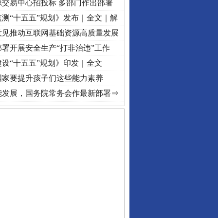
源交易中心招投标 多部门作出部署
测“十五五”规划》发布｜全文｜解
意见推动互联网基础资源高质量发展
署开展安全生产“打非治违”工作
设“十五五”规划》印发｜全文
国家要提升孩子们这些能力素养
进复兴征程丨红船起航处 潮起..
·[视频]
一首歌的时间，读懂乐至的“诗与远方”
·[视频]
从
能发展，国务院常务会作最新部署⇒
私家车群死群伤事故多发..