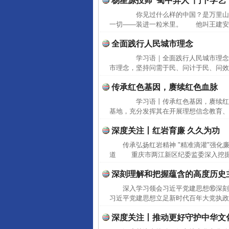
杨星源投师“蜀中异人”门下学艺
你见过什么样的中国？是万里山
一切——装进一粒米里。 他叫王建安，
全面践行人民城市理念
完善运行机制助力责任有效落
学习语｜全面践行人民城市理念
市理念，坚持问需于民、问计于民、问效
传承红色基因，赓续红色血脉
学习语丨传承红色基因，赓续红
基地，充分发挥其在开展理想信念教育、
深度关注丨红岩育廉 久久为功
传承弘扬红岩精神 "精准滴灌"强化
道 重庆市两江新区纪委监委深入挖掘本
深刻理解和把握蕴含的高度历史
东山县通报“牛蛙产品抗生素超标问
深入学习领会习近平党建思想⑯深
习近平党建思想立足新时代百年大党执政
深度关注丨推动更好守护中华文