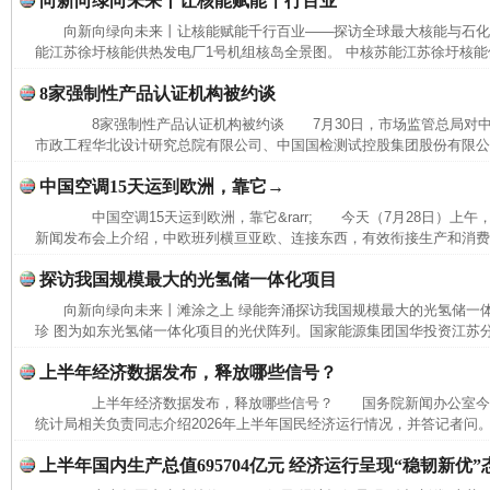
向新向绿向未来丨让核能赋能千行百业
向新向绿向未来丨让核能赋能千行百业——探访全球最大核能与石
能江苏徐圩核能供热发电厂1号机组核岛全景图。 中核苏能江苏徐圩核能供
完善运行机制助力责任有效落实
一纸欠条
8家强制性产品认证机构被约谈
8家强制性产品认证机构被约谈 7月30日，市场监管总局对中
市政工程华北设计研究总院有限公司、中国国检测试控股集团股份有限公司
中国空调15天运到欧洲，靠它→
中国空调15天运到欧洲，靠它&rarr; 今天（7月28日）上
新闻发布会上介绍，中欧班列横亘亚欧、连接东西，有效衔接生产和消费，
探访我国规模最大的光氢储一体化项目
向新向绿向未来丨滩涂之上 绿能奔涌探访我国规模最大的光氢储一
珍 图为如东光氢储一体化项目的光伏阵列。国家能源集团国华投资江苏
东山县通报“牛蛙产品抗生素超标问题”
法
上半年经济数据发布，释放哪些信号？
上半年经济数据发布，释放哪些信号？ 国务院新闻办公室今
统计局相关负责同志介绍2026年上半年国民经济运行情况，并答记者问。
上半年国内生产总值695704亿元 经济运行呈现“稳韧新优”