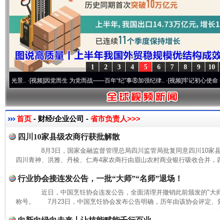
1
2
3
4
5
6
7
8
9
10
.
·[视频]
因党而生 为党而战——百年“纪”事⑧加强纪律..
·[视频]
牢记初心使命 奋进复兴
首页
- 财经/企业公司 -
省市负责人>>>
四川10家县级农商行获批解散
8月3日，国家金融监督管理总局四川监管局批复同意四川10家
四川青神、洪雅、丹棱、仁寿4家农商行由眉山农村商业银行吸收合并，四
行业协会接连发公告，一批“大师”“名师”退场！
近日，中国烹饪协会连发公告，全面清理并撤销此前颁发的"大师""
称号。 7月23日，中国烹饪协会发布公告明确，历年由该协会评定、颁