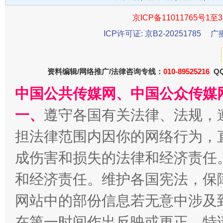
京ICP备11011765号1至3
ICP许可证: 京B2-20251785
广
资料编辑/网络推广/法律咨询专线：
010-89525216
QQ
中国公共传媒网、中国公众传媒
一、
遵守各国有关法律、法规，
受贿1.44亿！段成刚被判无期
从幼儿
担法律范围内因你的网络行为，
成伤害和损失的法律和经济责任
和经济责任。维护各国宪法，保
网站中的部份信息若无意中涉及
在第一时间作出反映或更正。特