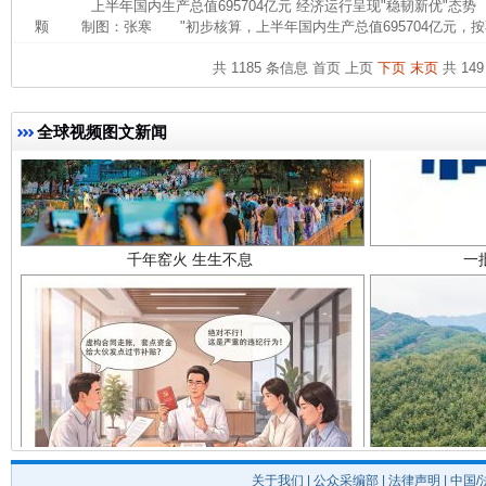
上半年国内生产总值695704亿元 经济运行呈现"稳韧新优"态
颗 制图：张寒 "初步核算，上半年国内生产总值695704亿元，按
共 1185 条信息
首页
上页
下页
末页
共 149
全球视频图文新闻
千年窑火 生生不息
一
揭开“小金库”的免责幌子
关于我们
|
公众采编部
|
法律声明
| 中国