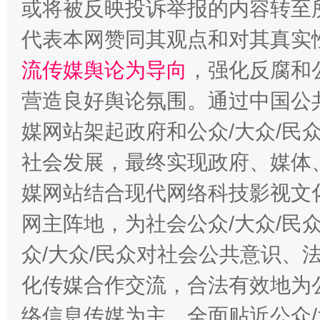
或将被反映投诉举报的内容转至
代表本网赞同其观点和对其真实
流传媒舆论为导向
，强化反腐和
千年窑火 生生不息
一
营造良好舆论氛围。通过中国公共
媒网站架起政府和公众/大众/民
社会发展，最终实现政府、媒体、
媒网站结合现代网络科技影视文
网主阵地，为社会公众/大众/民
众/大众/民众对社会公共意识、
揭开“小金库”的免责幌子
化传媒合作交流，合法有效地为公
络信息传媒为主，全面贴近公众/