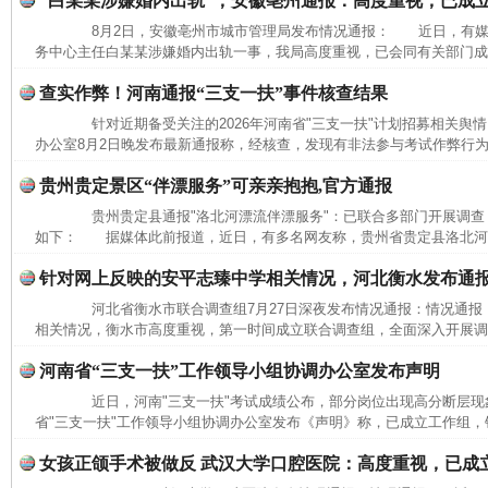
“白某某涉嫌婚内出轨”，安徽亳州通报：高度重视，已成
8月2日，安徽亳州市城市管理局发布情况通报： 近日，有媒
务中心主任白某某涉嫌婚内出轨一事，我局高度重视，已会同有关部门成立
查实作弊！河南通报“三支一扶”事件核查结果
针对近期备受关注的2026年河南省"三支一扶"计划招募相关舆情
办公室8月2日晚发布最新通报称，经核查，发现有非法参与考试作弊行为
贵州贵定景区“伴漂服务”可亲亲抱抱,官方通报
完善运行机制助力责任有效落实
一纸欠条
贵州贵定县通报"洛北河漂流伴漂服务"：已联合多部门开展调查
如下： 据媒体此前报道，近日，有多名网友称，贵州省贵定县洛北河（
针对网上反映的安平志臻中学相关情况，河北衡水发布通
河北省衡水市联合调查组7月27日深夜发布情况通报：情况通
相关情况，衡水市高度重视，第一时间成立联合调查组，全面深入开展调查
河南省“三支一扶”工作领导小组协调办公室发布声明
近日，河南"三支一扶"考试成绩公布，部分岗位出现高分断层现象
省"三支一扶"工作领导小组协调办公室发布《声明》称，已成立工作组，针
女孩正颌手术被做反 武汉大学口腔医院：高度重视，已成
东山县通报“牛蛙产品抗生素超标问题”
法