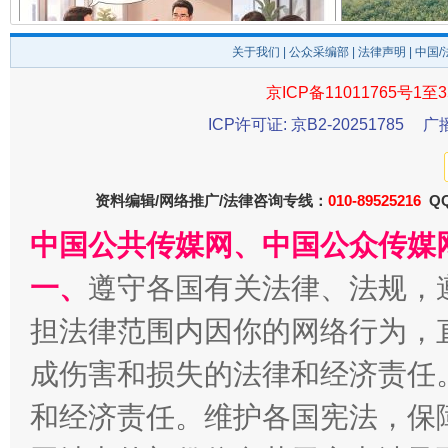
关于我们
|
公众采编部
|
法律声明
| 中国
揭开“小金库”的免责幌子
京ICP备11011765号1至3
ICP许可证: 京B2-20251785
广
资料编辑/网络推广/法律咨询专线：
010-89525216
QQ
中国公共传媒网、中国公众传媒
一、
遵守各国有关法律、法规，
担法律范围内因你的网络行为，
受贿1.44亿！段成刚被判无期
从幼儿
成伤害和损失的法律和经济责任
和经济责任。维护各国宪法，保