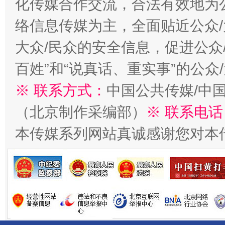
化传媒合作交流，合法有效地为公
揭开“小金库”的免责幌子
络信息传媒为主，全面贴近公众/
大众/民众的安全信息，促进公众
百姓”和“说真话、重实事”的公众
※ 联系方式：
中国公共传媒/中
（北京制作采编部）
※ 联系电话
本传媒系列网站真诚感谢您对本
受贿1.44亿！段成刚被判无期
从幼儿