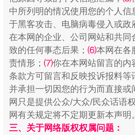
中所列明的情况使用您的个人信
于黑客攻击、电脑病毒侵入或政
在本网的企业、公司网站和共同
致的任何事态后果；
⑹
本网在各
责情形；
⑺
你在本网站留言的内
条款方可留言和反映投诉报料等
国家大学科技园优化重塑工作
并承担一切因您的行为而直接或
网只是提供公众/大众/民众话语
网有关规定将不定期更新本声明
三、关于网络版权权属问题：