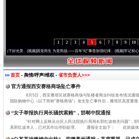
1
2
3
4
5
6
7
8
9
10
光景..
·[视频]
因党而生 为党而战——百年“纪”事⑧加强纪律..
·[视频]
牢记初心使命 奋进
首页
- 舆情/呼声/维权 -
省市负责人>>>
官方通报西安赛格商场坠亡事件
8月5日，西安雁塔区就赛格商场与坠楼者商业纠纷发布情况通
国际购物中心（以下简称"赛格商场"）发生坠亡事件后，雁塔区高度重视，
“女子举报执行局长骚扰索贿”，邯郸中院通报
"针对网上反映丛台区人民法院执行局局长郭红波相关问题"，邯
系郭红波本人，已对其作出停职处理。 通报全文如下： 此前媒体报