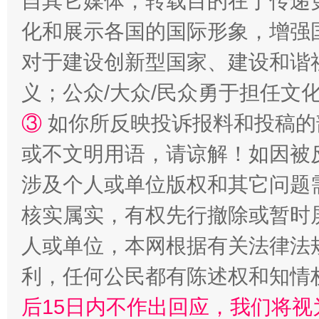
自其它媒体，转载目的在于传递
化和展示各国的国际形象，增强
对于建设创新型国家、建设和谐
义；公众/大众/民众勇于担任文
完善运行机制助力责任有效落实
一纸欠条
③
如你所反映投诉报料和投稿的
或不文明用语，请谅解！如因被
涉及个人或单位版权和其它问题
核实属实，有权先行撤除或暂时
人或单位，本网根据有关法律法
利，任何公民都有陈述权和知情
东山县通报“牛蛙产品抗生素超标问题”
法
后15日内不作出回应，我们将视