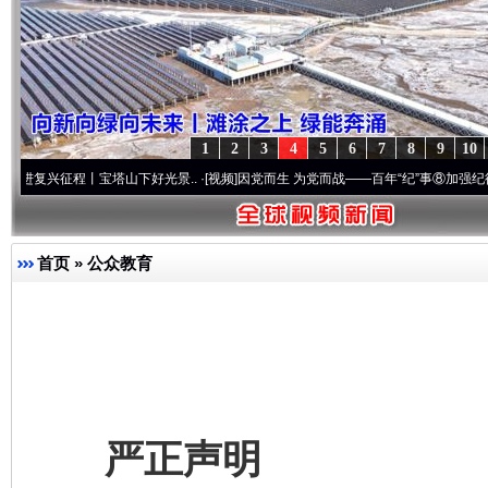
1
2
3
4
5
6
7
8
9
10
程丨宝塔山下好光景..
·[视频]
因党而生 为党而战——百年“纪”事⑧加强纪律..
·[视频]
牢
首页
»
公众教育
严正声明