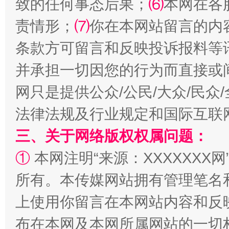
致的任何事态后果；
⑹
本网在各
责情形；
⑺
你在本网站留言的内
条款方可留言和反映投诉报料等
并承担一切因您的行为而直接或
网只是提供公众/公民/大众/民
镜头丨大暑三秋近
山西：不
法律法规及行业规定和国际互联
三、关于网络版权权属问题：
①
本网注明“来源：XXXXXXX网
所有。本传媒网站拥有管理笔名
上使用你留言在本网站内容和反
布在本网及本网所属网站的一切