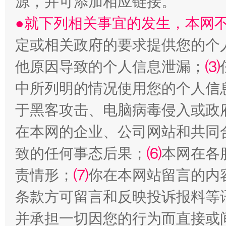
源，并可添加相应链接。
●就下列相关事宜的发生，本网
定或相关政府的要求提供您的个
他原因导致的个人信息泄漏；
⑶
国家大学科技园优化重塑工作
中所列明的情况使用您的个人信
于黑客攻击、电脑病毒侵入或政
在本网的企业、公司网站和共同
致的任何事态后果；
⑹
本网在各
责情形；
⑺
你在本网站留言的内
条款方可留言和反映投诉报料等
扯下公款旅游的“隐身衣”
如何以同
并承担一切因您的行为而直接或