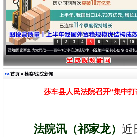
1
2
3
4
5
6
7
8
9
10
因党而生 为党而战——百年“纪”事⑧加强纪律..
·[视频]
牢记初心使命 奋进复兴征程丨“转折
首页
»
检察/法院新闻
莎车县人民法院召开“集中打
法院讯（祁家龙）
近