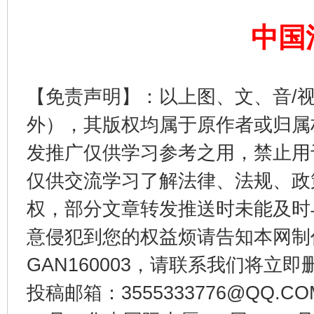
揭开“小金库”的免责幌子
中国
【免责声明】：以上图、文、音/
外），其版权均属于原作者或归属
发推广仅供学习参考之用，禁止用
仅供交流学习了解法律、法规、政
权，部分文章转发推送时未能及时
受贿1.44亿！段成刚被判无期
从幼儿
意侵犯到您的权益烦请告知本网制作采编
GAN160003，请联系我们将立即删
投稿邮箱：3555333776@QQ