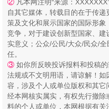
②
凡本网注明“来源：XXXXX
自其它媒体，转载目的在于传递
策及文化和展示国家的国际形象
扯下公款旅游的“隐身衣”
如何以同
竞争，对于建设创新型国家、建
实意义；公众/公民/大众/民众
任。
③
如你所反映投诉报料和投稿的
法规或不文明用语，请谅解！如
容，涉及个人或单位版权和其它
“蜀中异人”王建安的艺术幻境
经本网核实属实，有权先行撤除
料的个人或单位，本网根据有关