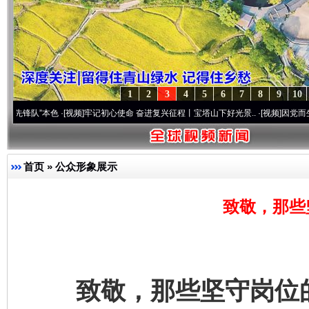
1
2
3
4
5
6
7
8
9
10
·[视频]
牢记初心使命 奋进复兴征程丨宝塔山下好光景..
·[视频]
因党而生 为党而战——百
首页
»
公众形象展示
致敬，那些
致敬，那些坚守岗位