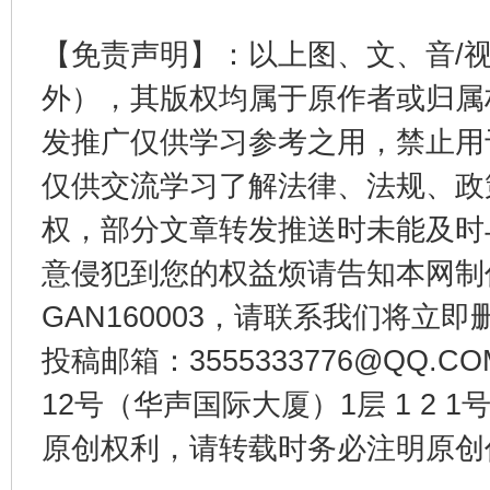
【免责声明】：以上图、文、音/
东山县通报“牛蛙产品抗生素超标问题”
法
外），其版权均属于原作者或归属
发推广仅供学习参考之用，禁止用
仅供交流学习了解法律、法规、政
权，部分文章转发推送时未能及时
意侵犯到您的权益烦请告知本网制作采编
GAN160003，请联系我们将立即删
投稿邮箱：3555333776@QQ
千年窑火 生生不息
一
12号（华声国际大厦）1层 1 2
原创权利，请转载时务必注明原创作