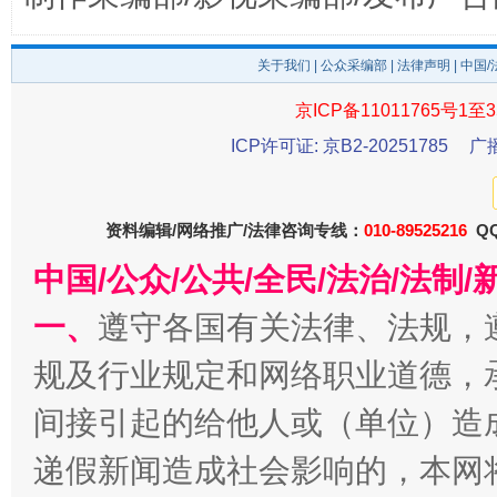
东山县通报“牛蛙产品抗生素超标问题”
法
关于我们
|
公众采编部
|
法律声明
| 中国
京ICP备11011765号1至3
ICP许可证: 京B2-20251785
广
资料编辑/网络推广/法律咨询专线：
010-89525216
QQ
中国/公众/公共/全民/法治/法
一、
遵守各国有关法律、法规，
千年窑火 生生不息
一
规及行业规定和网络职业道德，
间接引起的给他人或（单位）造
递假新闻造成社会影响的，本网