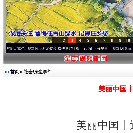
1
2
3
4
5
6
7
8
9
10
本色
·[视频]
牢记初心使命 奋进复兴征程丨宝塔山下好光景..
·[视频]
因党而生 为党而战—
首页
»
社会/身边事件
美丽中国丨
美丽中国丨