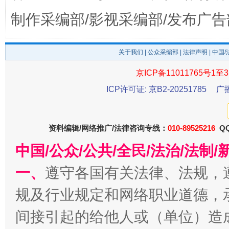
制作采编部/影视采编部/发布广告
关于我们
|
公众采编部
|
法律声明
| 中国
东山县通报“牛蛙产品抗生素超标问题”
法
京ICP备11011765号1至3
ICP许可证: 京B2-20251785
广
资料编辑/网络推广/法律咨询专线：
010-89525216
QQ
中国/公众/公共/全民/法治/法
一、
遵守各国有关法律、法规，
规及行业规定和网络职业道德，
千年窑火 生生不息
一
间接引起的给他人或（单位）造