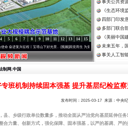
事关公共资
《生态环境监
读
四部门印发
多部门联合部
《美丽中国建
4
5
6
7
8
9
10
11
12
13
14
15
未来五年，
兴征程丨宝塔山下好光景..
·[视频]
因党而生 为党而战——百年“纪”事⑧加强纪律..
·[视
事关人工智
法制网.中国
好专班机制持续固本强基 提升基层纪检监察
发布时间：2025-03-17 来源：
中央
县、乡级行政单位数量多，推动全面从严治党向基层延伸任务
整合力量、创新方式，强化保障、固本强基，以严的基调、严的