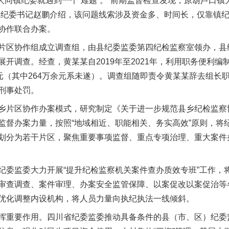
大同镇纪委就遇到一个“难题”。“前期监督检查发现，原葫芦口镇
镇纪委书记赵鹏介绍，该问题线索涉及资金多、时间长，仅靠镇
协作联合办案。
区协作组成立调查组，由县纪委监委第四纪检监察室领办，县
开调查。经查，黄某某自2019年至2021年，利用职务便利
余元（其中264万余元系未遂）。调查组随即责令黄某某辞去组长
刑事处罚。
片区协作办案模式，研究制定《关于进一步规范县乡纪检监察
监督办案力量，按照“地域相近、职能相关、务实高效”原则，将
划分为若干片区，聚焦重要事项监督、重点专项治理、重大案件
监委大力开展“提升纪检监察机关案件查办质效专班”工作，将
审查调查、案件审理、办案安全监管保障、以案促改以案促治等
优化调整内设机构，将人员力量向执纪执法一线倾斜。
重要作用。四川省纪委监委推动具备条件的县（市、区）纪委