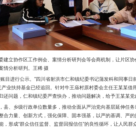
立协作区工作例会、案情分析研判会等会商机制，让片区协作“
案情分析研判。王稀 摄
目进行公示。”四川省射洪市仁和镇纪委书记蒲发科和同事日
元产业扶持基金已经追回。针对牛王庙村原村委会主任王某某借
归还问题，仁和镇纪委严查快办，推动问题解决，给予王某某党
县、乡级行政单位数量多，推动全面从严治党向基层延伸任务
整合力量、创新方式，强化保障、固本强基，以严的基调、严的
能，形成“群众信任监督、监督回报信任”的良性循环，让人民群