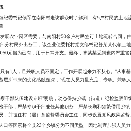
伍
纪委书记侯军在南阳村走访群众时了解到，有5户村民的土地流
查。
发展农业园区需要，与南阳村50余户村民签订土地流转合同，
，因部分村民外出务工，该企业便委托村党支部书记昝某某代领土
0050元据为己有，用于日常开支。最终，昝某某受到党内严重
有1人，且兼职人员不固定，工作开展起来力不从心。”从事基
基层所带来的变化感触颇深，“现在人员力量充足，专职、兼职
干部队伍建设专班”明确，动态保持乡镇（街道）纪检监察组织
检干部，严禁专职干部兼任其他职务，严禁长期和频繁借用乡镇
员，并担任村（居）务监督委员会主任，同步设置党风政风监督
等因素将全县23个乡镇分为不同类型，因地制宜加强人员力