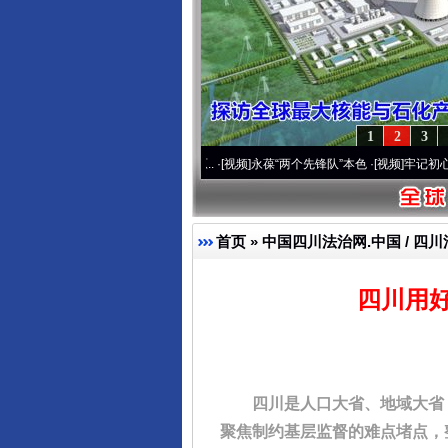
1
2
3
20周年 深刻改变雪域高原..
·[视频]
永葆“两个先锋队”本色
·[视频]
牢记初心使命 奋进复
首页
»
中国四川法治网.中国 / 四川
四川用
四川是人口大省、地域大省，
聚焦制约基层监督的难点堵点，