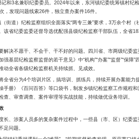
书记和3名兼职纪委委员。2024年以来，东河镇纪委统筹镇村纪
次，发现问题线索26件，独立查办案件16件。
镇（街道）纪检监察组织全面落实“两专三兼”要求，3万余个村
。该省纪委监委还督导选优配强县级纪检监察干部队伍，全省18
。
解决不愿干、不会干、干不好的问题。四川省、市两级纪委监
强基层纪检监察监督的若干意见》中“机构”“办案”“监督”“保障”
推动全省各级纪检监察机关持续抓、见成效。
省分为4个培训片区，搞培训、抓练兵，持续开展办案能力提升
操手册》《百问百答》等口袋书，制发乡镇纪检监察工作规程和
检查、审查调查、案件审理等实战技能，持续做优业务培训。
效
长、涉案人员多的复杂案件过程中，一些县（市、区）纪委监
不足问题。