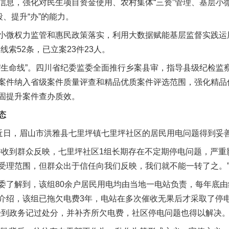
信息，强化对民生项目资金使用、农村集体“三资”管理、基层小
段、提升“办”的能力。
微权力监管和惠民政策落实，利用大数据赋能基层监督实践运用
线索52条，已立案23件23人。
命线”。四川省纪委监委全面推行乡案县审，指导县级纪检监
案件纳入省级案件质量评查和精品优质案件评选范围，强化精品
固提升案件查办质效。
态
日，眉山市洪雅县七里坪镇七里坪社区的居民用电问题得到妥
委收到群众反映，七里坪社区1组长期存在不定期停电问题，严重
受理范围，但群众出于信任向我们反映，我们就不能一转了之。
了解到，该组80余户居民用电均由当地一电站负责，每年底由
介绍，该组已拖欠电费3年，电站在多次催收无果后才采取了停
某受到政务记过处分，并补齐所欠电费，社区停电问题也得以解决