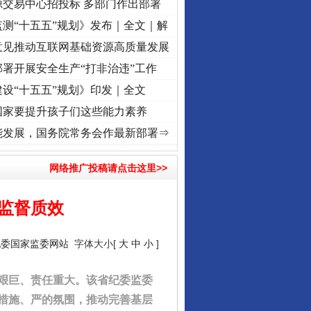
源交易中心招投标 多部门作出部署
测“十五五”规划》发布｜全文｜解
意见推动互联网基础资源高质量发展
署开展安全生产“打非治违”工作
设“十五五”规划》印发｜全文
国家要提升孩子们这些能力素养
频]
牢记初心使命 奋进复兴征程丨“转折之城”激荡..
·[视频]
牢记初心使命 奋进复兴征程丨
能发展，国务院常务会作最新部署⇒
网络推广投稿请点击这里>>
监督质效
纪委国家监委网站
字体大小[
大
中
小
]
艰巨、责任重大。该省纪委监委
措施、严的氛围，推动完善基层