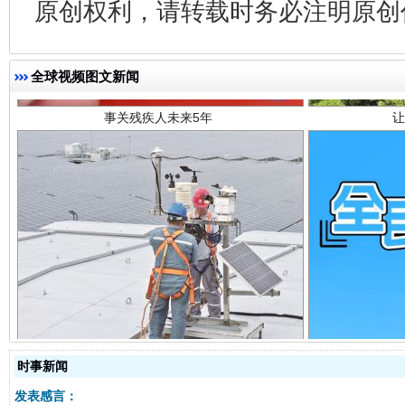
原创权利，请转载时务必注明原创作
事关残疾人未来5年
让
全球视频图文新闻
规模最大的光氢储一体化项目
走走
时事新闻
发表感言：