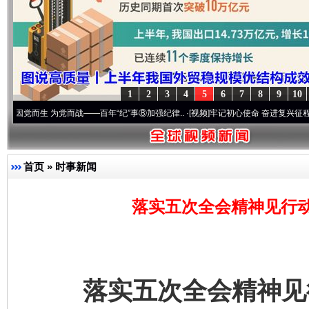
1
2
3
4
5
6
7
8
9
10
生 为党而战——百年“纪”事⑧加强纪律..
·[视频]
牢记初心使命 奋进复兴征程丨“转折之城”
首页
»
时事新闻
落实五次全会精神见行
落实五次全会精神见行