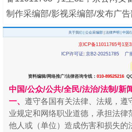
制作采编部/影视采编部/发布广告
关于我们
|
公众采编部
|
法律声明
| 中国
京ICP备11011765号1至3
从幼儿园到大学，有这些资助
“
ICP许可证: 京B2-20251785
广
资料编辑/网络推广/法律咨询专线：
010-89525216
QQ
中国/公众/公共/全民/法治/法制/
一、
遵守各国有关法律、法规，遵
业规定和网络职业道德，承担法律
他人或（单位）造成伤害和损失的
事关残疾人未来5年
让