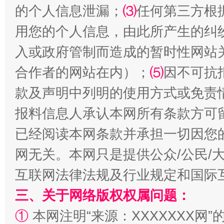
的个人信息泄漏；
⑶
任何第三方根
镜头丨大暑三秋近
山西：不
用您的个人信息，由此所产生的纠
入或政府管制而造成的暂时性网站
合作者的网站在内）；
⑸
因不可抗
款及声明中列明的使用方式或免责
报料信息人承认本网所有条款方可
已经阅读本网条款并承担一切因您
网无关。本网只是提供公众/公民/
如何以同查同治破解风腐交织难题
养老服务
互联网法律法规及行业规定和国际
三、关于网络版权权属问题：
①
本网注明“来源：XXXXXXX网”