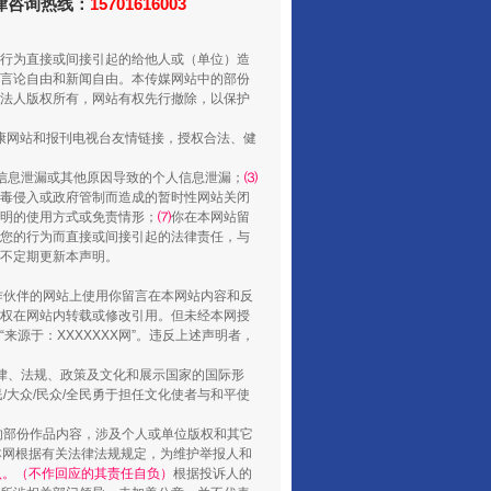
法律咨询热线：
15701616003
行为直接或间接引起的给他人或（单位）造
言论自由和新闻自由。本传媒网站中的部份
法人版权所有，网站有权先行撤除，以保护
健康网站和报刊电视台友情链接，授权合法、健
信息泄漏或其他原因导致的个人信息泄漏；
⑶
毒侵入或政府管制而造成的暂时性网站关闭
明的使用方式或免责情形；
⑺
你在本网站留
山西：不断增强治理腐败综合效能
您的行为而直接或间接引起的法律责任，与
将不定期更新本声明。
合作伙伴的网站上使用你留言在本网站内容和反
权在网站内转载或修改引用。但未经本网授
源于：XXXXXXX网”。违反上述声明者，
法律、法规、政策及文化和展示国家的国际形
大众/民众/全民勇于担任文化使者与和平使
的部份作品内容，涉及个人或单位版权和其它
本网根据有关法律法规规定，为维护举报人和
认。（不作回应的其责任自负）
根据投诉人的