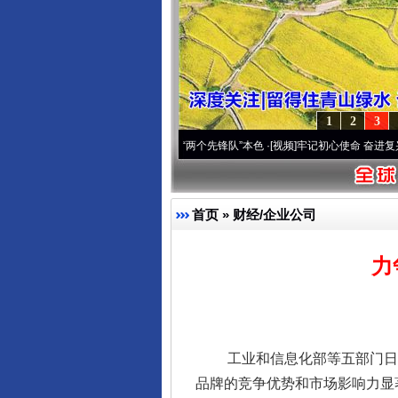
1
2
3
深刻改变雪域高原..
·[视频]
永葆“两个先锋队”本色
·[视频]
牢记初心使命 奋进复兴征程丨
首页
»
财经/企业公司
力
工业和信息化部等五部门日前联合
品牌的竞争优势和市场影响力显