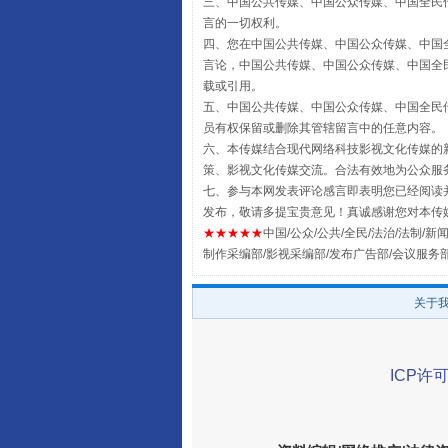
三、中国公共传媒、中国公众传媒、中国全民传媒China 
言的一切权利。
四、您在中国公共传媒、中国公众传媒、中国全民传媒Chin
言论，中国公共传媒、中国公众传媒、中国全民传媒China
载或引用。
五、中国公共传媒、中国公众传媒、中国全民传媒China 
员有权保留或删除其管辖留言中的任意内容。
全民健身五年计划来了！等你上
六、本传媒结合现代网络科技影视文化传媒的新
策、影视文化传媒交流。合法有效地为公众服
七、参与本网发表评论感言即表明您已经阅读并
发布，敬请多提宝贵意见！真诚感谢您对本传
★★★★★
中国/公众/公共/全民/法治/法制/新闻
制作采编部/影视采编部/发布广告部/会议服务
关于
ICP许可
阿坝州三大球赛在茂县开幕