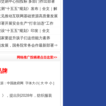
源交易中心招投标 多部门作出部署
测“十五五”规划》发布｜全文｜解
意见推动互联网基础资源高质量发展
署开展安全生产“打非治违”工作
设“十五五”规划》印发｜全文
国家要提升孩子们这些能力素养
使命 奋进复兴征程丨“转折之城”激荡..
·[视频]
牢记初心使命 奋进复兴征程丨红船起航处
能发展，国务院常务会作最新部署⇒
网络推广投稿请点击这里>>
品牌
来源：
中国政府网
字体大小[
大
中
小
]
》，提出到2028年，纺织服装