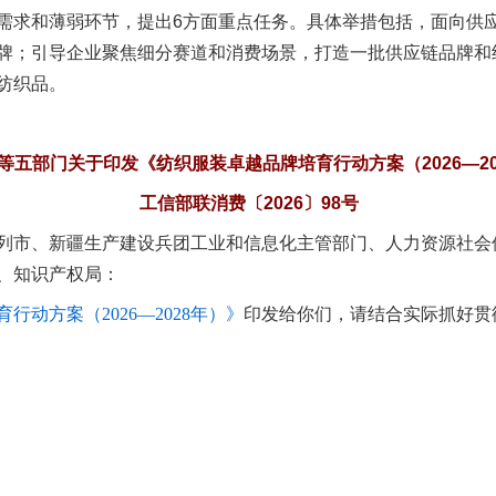
求和薄弱环节，提出6方面重点任务。具体举措包括，面向供应
牌；引导企业聚焦细分赛道和消费场景，打造一批供应链品牌和
纺织品。
等五部门关于印发《纺织服装卓越品牌培育行动方案（2026—20
实
一纸欠条伤亲情 巡回调解促和解..
工信部联消费〔2026〕98号
列市、新疆生产建设兵团工业和信息化主管部门、人力资源社会
、知识产权局：
行动方案（2026—2028年）》
印发给你们，请结合实际抓好贯
题”
法徽映军营 权益有保障