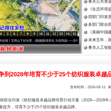
事关公共资
《生态环境监
读
四部门印发
多部门联合部
《美丽中国建
4
5
6
7
8
9
10
11
12
13
14
15
未来五年，
宝塔山下好光景..
·[视频]
因党而生 为党而战——百年“纪”事⑧加强纪律..
·[视频]
牢记初心
事关人工智
争到2028年培育不少于25个纺织服装卓越
发布时间：2026-05-11 
印发《纺织服装卓越品牌培育行动方案（2026—2028年）
著提升，培育不少于25个纺织服装卓越品牌。