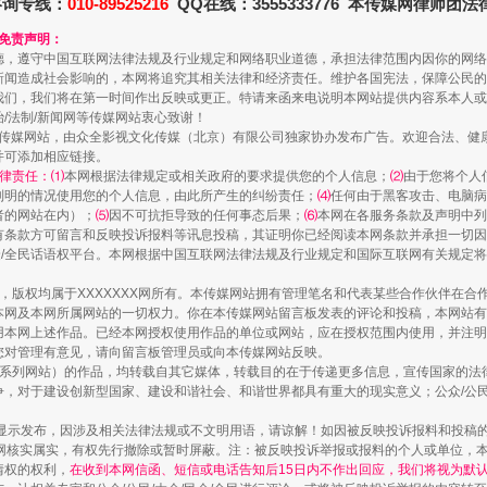
咨询专线：
010-89525216
QQ在线：3555333776 本传媒网律师团
和免责声明：
德，遵守中国互联网法律法规及行业规定和网络职业道德，承担法律范围内因你的网络
新闻造成社会影响的，本网将追究其相关法律和经济责任。维护各国宪法，保障公民的
我们，我们将在第一时间作出反映或更正。特请来函来电说明本网站提供内容系本人或
治/法制/新闻网等传媒网站衷心致谢！
新闻网等传媒网站，由众全影视文化传媒（北京）有限公司独家协办发布广告。欢迎合法、
并可添加相应链接。
律责任：⑴
本网根据法律规定或相关政府的要求提供您的个人信息；
⑵
由于您将个人
列明的情况使用您的个人信息，由此所产生的纠纷责任；
⑷
任何由于黑客攻击、电脑病
者的网站在内）；
⑸
因不可抗拒导致的任何事态后果；
⑹
本网在各服务条款及声明中列
镜头丨大暑三秋近
有条款方可留言和反映投诉报料等讯息投稿，其证明你已经阅读本网条款并承担一切因
民众/全民话语权平台。本网根据中国互联网法律法规及行业规定和国际互联网有关规定
作品，版权均属于XXXXXXX网所有。本传媒网站拥有管理笔名和代表某些合作伙伴在
本网及本网所属网站的一切权力。你在本传媒网站留言板发表的评论和投稿，本网站有
本网上述作品。已经本网授权使用作品的单位或网站，应在授权范围内使用，并注明“来
您对管理有意见，请向留言板管理员或向本传媒网站反映。
本传媒系列网站）的作品，均转载自其它媒体，转载目的在于传递更多信息，宣传国家的
，对于建设创新型国家、建设和谐社会、和谐世界都具有重大的现实意义；公众/公民/
显示发布，因涉及相关法律法规或不文明用语，请谅解！如因被反映投诉报料和投稿
网核实属实，有权先行撤除或暂时屏蔽。注：被反映投诉举报或报料的个人或单位，
情权的权利，
在收到本网信函、短信或电话告知后15日内不作出回应，我们将视为默