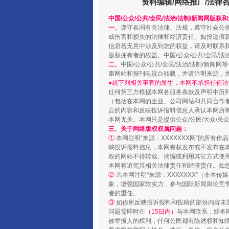
资料编辑/网络推广/法律
中国/公众/公共/全民/法治/法制/新闻网版权
一、
遵守各国有关法律、法规，遵守社会公
成伤害和损失的法律和经济责任。如投递假
信息若无意中涉及到您的权益，请及时联系
版权拥有者的权益。中国/公众/公共/全民/法
二、
中国/公众/公共/全民/法治/法制/
康网站和报刊电视台转载，并请注明来源，
●就下列相关事宜的发生，本网不承担任何法
任何第三方根据本网各服务条款及声明中所
（包括在本网的企业、公司网站和共同合作
国家大学科技园优化重塑工作
言的内容和反映投诉报料信息人承认本网所
本网无关。本网只是提供公众/公民/大众/
三、关于网络版权权属问题：
①
本网注明“来源：XXXXXXX网”的所有
映投诉报料信息，本网有权发布或不发布在
权的网站不得转载、摘编或利用其它方式使用
本网将追究其相关法律责任和经济责任。如
②
凡本网注明“来源：XXXXXXX”（非
象，增强国家软实力，参与国际新闻舆论竞争
者的重任。
③
如你所反映投诉报料和投稿的部份内容未
问题需即时在
（15日内）
与本网联系，经本
被举报人的权利，任何公民都有陈述权和知