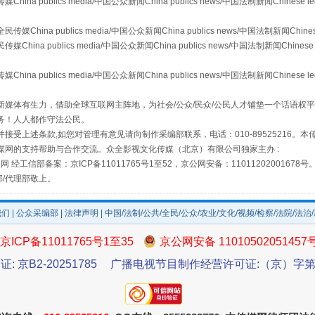
publics media/中国公众新闻China publics news/中国法制新闻Chinese l
a publics media/中国公众新闻China publics news/中国法制新闻Chinese
 publics media/中国公众新闻China publics news/中国法制新闻Chinese 
publics media/中国公众新闻China publics news/中国法制新闻Chinese l
场
事关残疾人未来5年
媒体有生力，借助全球互联网主阵地，为社会/公众/民众/公民人才铺垫一个话语权平
务！人人都作守法公民。
接受上述条款,如您对管理有意见请向制作采编部联系，电话：010-89525216。
媒网的支持帮助与合作交流。众全影视文化传媒（北京）有限公司独家主办 :
网 经工信部备案：京ICP备11011765号1至52，京公网安备：11011202001678号
部/代理部敬上。
我们
|
公众采编部
|
法律声明
| 中国/法制/公共/全民/公众/农业/文化/视频/检察/法院/法治
京ICP备11011765号1至35
京公网安备 11010502051457
证: 京B2-20251785
广播电视节目制作经营许可证:（京）字第3
规模最大的光氢储一体化项目